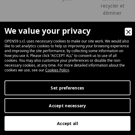
recycler et
éliminer
Design 100%
We value your privacy
Italien
Dernières
OPEN59 s.r.l. uses necessary cookies to make our site work. We would also
réalisations
like to set analytics cookies to help us improving your browsing experience
and improving the site performance, by collecting some information on
Matériaux
how you use it. Please click "ACCEPT ALL" to consent us to use of all
cookies. You may also customize your preferences or disable the non-
Communication
Agence
Info
necessary cookies, at any time. For more detailed information about the
cookies we use, see our
Cookies Policy
.
News
CERTIFICATIONS
Contactez-nous
Salons et
Histoire
Rejoignez-nous
Événements
Valeurs
Newsletter
Set preferences
Catalogues
Accept necessary
Digital Marketing
Accept all
Whistleblowing
Privacy Policy
Cookie Policy