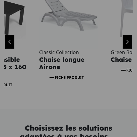
Classic Collection
Green Boh
ensible
Chaise longue
Chaise
93 x 160
Airone
FICH
FICHE PRODUIT
RODUIT
Choisissez les solutions
adaptées à vos besoins.