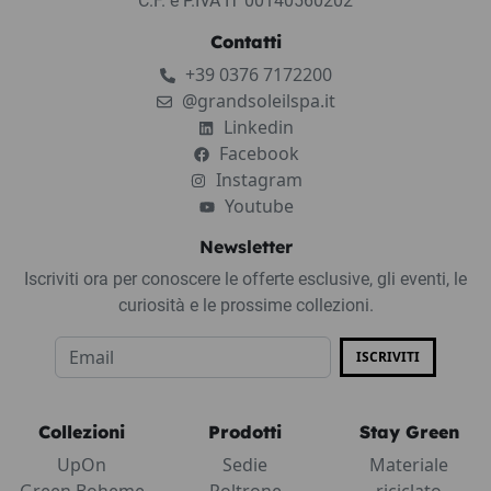
C.F. e P.IVA IT 00140560202
Contatti
+39 0376 7172200
@grandsoleilspa.it
Linkedin
Facebook
Instagram
Youtube
Newsletter
Iscriviti ora per conoscere le offerte esclusive, gli eventi, le
curiosità e le prossime collezioni.
ISCRIVITI
Collezioni
Prodotti
Stay Green
UpOn
Sedie
Materiale
Green Boheme
Poltrone
riciclato