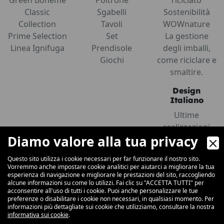
Classic
Sgabelli
Sostenibilità
Collection
Tavoli
WOWnature
Prime Selection
Set
La gestione
Linea Ignifuga
Prendisole
degli imballi,
Giochi
come riciclare e
smaltire.
Design
Italiano
Ultime
realizzazioni
Diamo valore alla tua privacy
Materiali
Comunicazione
Azienda
Info
Questo sito utilizza i cookie necessari per far funzionare il nostro sito.
Vorremmo anche impostare cookie analitici per aiutarci a migliorare la tua
News
Condizioni
Contatti
esperienza di navigazione e migliorare le prestazioni del sito, raccogliendo
alcune informazioni su come lo utilizzi. Fai clic su "ACCETTA TUTTI" per
Fiere ed Eventi
Generali di
Lavora con noi
acconsentire all'uso di tutti i cookie. Puoi anche personalizzare le tue
Cataloghi
vendita
Newsletter
preferenze o disabilitare i cookie non necessari, in qualsiasi momento. Per
informazioni più dettagliate sui cookie che utilizziamo, consultare la nostra
Certificazioni
informativa sui cookie
.
Storia