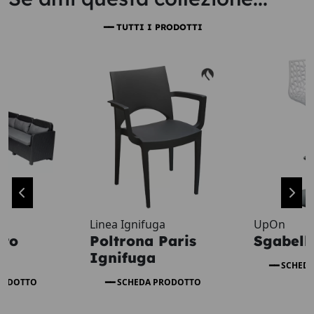
TUTTI I PRODOTTI
e
Linea Ignifuga
UpOn
nto
Poltrona Paris
Sgabell
Ignifuga
SCHED
RODOTTO
SCHEDA PRODOTTO