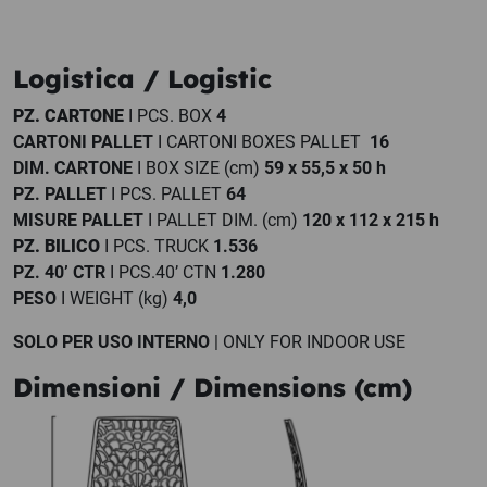
Logistica / Logistic
PZ. CARTONE
I PCS. BOX
4
CARTONI PALLET
I CARTONI BOXES PALLET
16
DIM. CARTONE
I BOX SIZE (cm)
59 x 55,5 x 50 h
PZ. PALLET
I PCS. PALLET
64
MISURE PALLET
I PALLET DIM. (cm)
120 x 112 x 215 h
PZ. BILICO
I PCS. TRUCK
1.536
PZ. 40’ CTR
I PCS.40’ CTN
1.280
PESO
I WEIGHT (kg)
4,0
SOLO PER USO INTERNO
| ONLY FOR INDOOR USE
Dimensioni / Dimensions (cm)